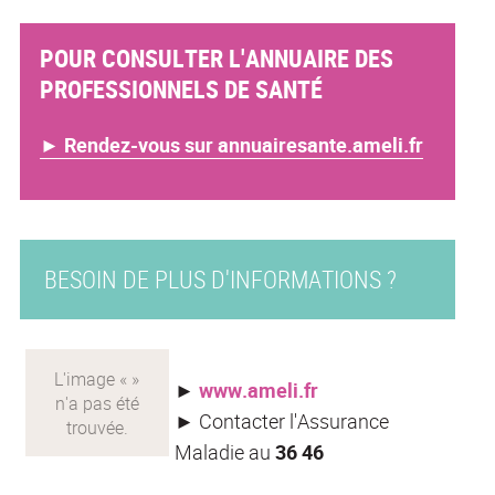
POUR CONSULTER L'ANNUAIRE DES
PROFESSIONNELS DE SANTÉ
► Rendez-vous sur annuairesante.ameli.fr
BESOIN DE PLUS D'INFORMATIONS ?
►
www.ameli.fr
►
Contacter l'Assurance
Maladie au
36 46