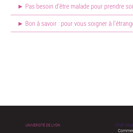
► Pas besoin d’être malade pour prendre soi
► Bon à savoir : pour vous soigner à l'étrang
De la part dite « obligatoire 
UNIVERSITÉ DE LYON
STOP VIO
Et éventuellement du ticket 
Comment