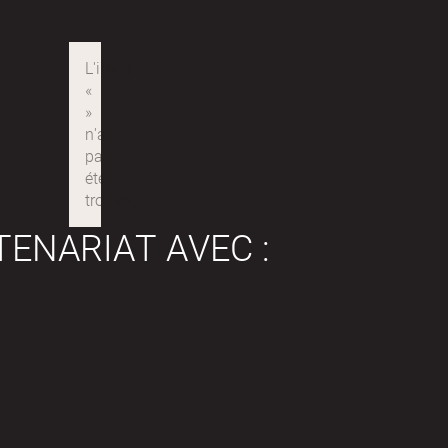
 solidaire.
TENARIAT AVEC :