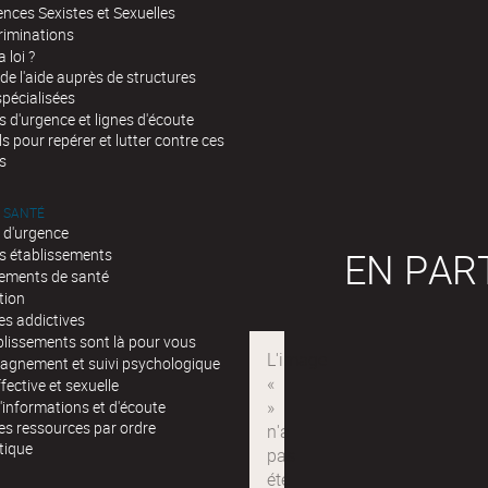
ences Sexistes et Sexuelles
core si vous êtes bénéficiaire de la complémentaire santé
riminations
a loi ?
de l'aide auprès de structures
spécialisées
d'urgence et lignes d'écoute
ls pour repérer et lutter contre ces
s
 SANTÉ
 d'urgence
EN PAR
s établissements
sements de santé
tion
es addictives
blissements sont là pour vous
gnement et suivi psychologique
fective et sexuelle
'informations et d'écoute
es ressources par ordre
tique