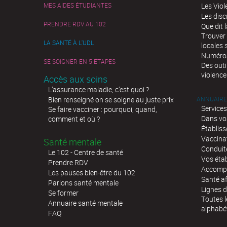
MES AIDES ÉTUDIANTES
Les Viol
complémentaire santé), ou en
Les disc
PRENDRE RDV AU 102
Que dit l
Trouver 
LA SANTÉ À L'UDL
locales 
Numéros 
SE SOIGNER EN 5 ÉTAPES
Des outi
violence
Accès aux soins
L’assurance maladie, c’est quoi ?
Bien renseigné on se soigne au juste prix
ANNUAIRE
Services
Se faire vacciner : pourquoi, quand,
Dans vo
comment et où ?
Établis
Vaccina
Santé mentale
Conduit
Le 102 - Centre de santé
Vos éta
Prendre RDV
Accompa
Les pauses bien-être du 102
Santé af
Parlons santé mentale
Lignes d
Se former
Toutes l
Annuaire santé mentale
alphabé
FAQ