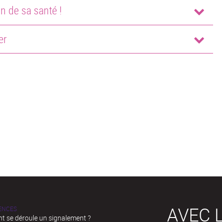
n de sa santé !
er
» prise en charge par l’Assurance Maladie ;
AVEC L
LENCES
modérateur lorsque vous avez souscrit à une mutuelle sa
 se déroule un signalement ?