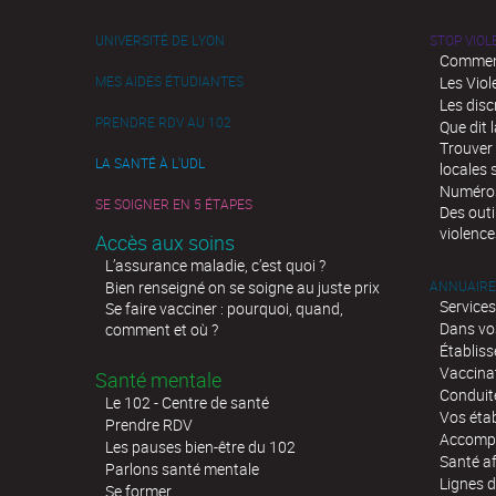
UNIVERSITÉ DE LYON
STOP VIO
Comment
MES AIDES ÉTUDIANTES
Les Viol
Les disc
PRENDRE RDV AU 102
Que dit l
Trouver 
LA SANTÉ À L'UDL
locales 
Numéros 
SE SOIGNER EN 5 ÉTAPES
Des outi
violence
Accès aux soins
L’assurance maladie, c’est quoi ?
Bien renseigné on se soigne au juste prix
ANNUAIRE
Services
Se faire vacciner : pourquoi, quand,
Dans vo
comment et où ?
Établis
Vaccina
Santé mentale
Conduit
Le 102 - Centre de santé
Vos éta
Prendre RDV
Accompa
Les pauses bien-être du 102
Santé af
Parlons santé mentale
Lignes d
Se former