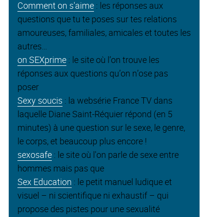
Comment on s'aime
: les réponses aux
questions que tu te poses sur tes relations
amoureuses, familiales, amicales et toutes les
autres…
on SEXprime
: le site où l’on trouve les
réponses aux questions qu’on n’ose pas
poser
Sexy soucis
: la websérie France TV dans
laquelle Diane Saint-Réquier répond (en 5
minutes) à une question sur le sexe, le genre,
le corps, et beaucoup plus encore !
sexosafe
: le site où l'on parle de sexe entre
hommes mais pas que
Sex Education
: le petit manuel ludique et
visuel – ni scientifique ni exhaustif – qui
propose des pistes pour une sexualité