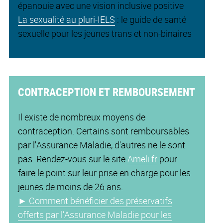
épanouie avec une vision inclusive positive
La sexualité au pluri-IELS
: le guide de santé
sexuelle pour les jeunes trans et non-binaires
CONTRACEPTION ET REMBOURSEMENT
Il existe de nombreux moyens de
contraception. Certains sont remboursables
par l'Assurance Maladie, d'autres ne le sont
pas. Rendez-vous sur le site
Ameli.fr
pour
faire le point sur leur prise en charge pour les
jeunes de moins de 26 ans.
►
Comment bénéficier des préservatifs
offerts par l’Assurance Maladie pour les