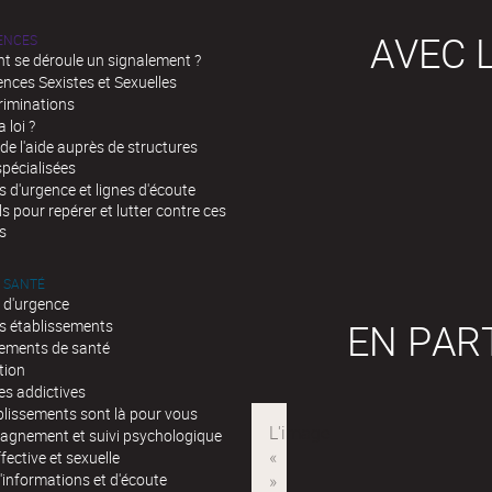
AVEC L
LENCES
 se déroule un signalement ?
ences Sexistes et Sexuelles
riminations
a loi ?
de l'aide auprès de structures
spécialisées
d'urgence et lignes d'écoute
ls pour repérer et lutter contre ces
s
 SANTÉ
 d'urgence
EN PAR
s établissements
sements de santé
tion
es addictives
blissements sont là pour vous
gnement et suivi psychologique
fective et sexuelle
'informations et d'écoute