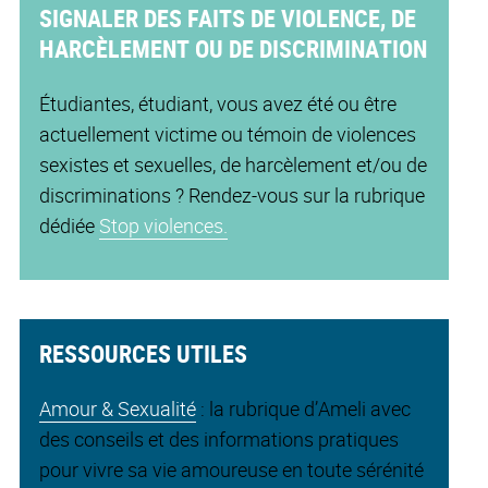
SIGNALER DES FAITS DE VIOLENCE, DE
HARCÈLEMENT OU DE DISCRIMINATION
Étudiantes, étudiant, vous avez été ou être
actuellement victime ou témoin de violences
sexistes et sexuelles, de harcèlement et/ou de
discriminations ? Rendez-vous sur la rubrique
dédiée
Stop violences.
RESSOURCES UTILES
Amour & Sexualité
: la rubrique d’Ameli avec
des conseils et des informations pratiques
pour vivre sa vie amoureuse en toute sérénité