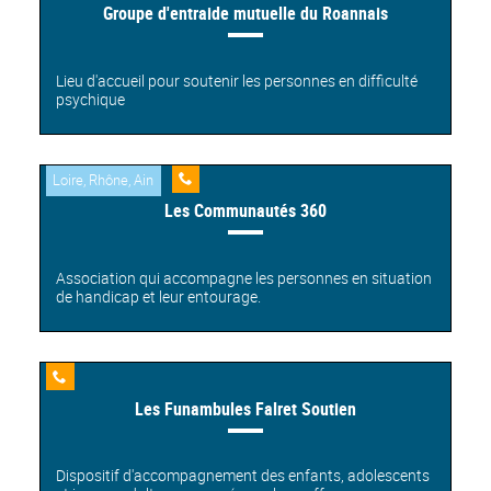
Groupe d'entraide mutuelle du Roannais
Lieu d'accueil pour soutenir les personnes en difficulté
psychique
Loire, Rhône, Ain
Ligne
Les Communautés 360
d'écoute
Association qui accompagne les personnes en situation
de handicap et leur entourage.
Ligne
Les Funambules Falret Soutien
d'écoute
Dispositif d'accompagnement des enfants, adolescents