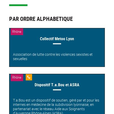
PAR ORDRE ALPHABETIQUE
Rhône
Collectif Metoo Lyon
Association de lutte contre les violences sexistes et
sexuelles
Rhône
Ligne
Dispositif T.a.Bou et ASRA
d'écoute
T.a.Bou est un dispositif de soutien, géré par et pour les
internes en médecine de la subdivision lyonnaise, en
partenariat avec le réseau Aide aux Soignants
d'Auvergne Rhône-Alpes (ASRA).