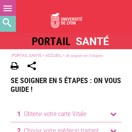
PORTAIL
SANTÉ
PORTAIL SANTE
>
ACCUEIL
>
Se soigner en 5 étapes
SE SOIGNER EN 5 ÉTAPES : ON VOUS
GUIDE !
1
. Obtenir votre carte Vitale
2
. Choisir votre médecin traitant