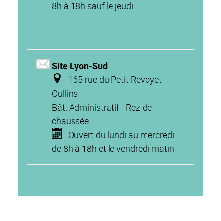
8h à 18h sauf le jeudi
Site Lyon-Sud
165 rue du Petit Revoyet -
Oullins
Bât. Administratif - Rez-de-
chaussée
Ouvert du lundi au mercredi
de 8h à 18h et le vendredi matin