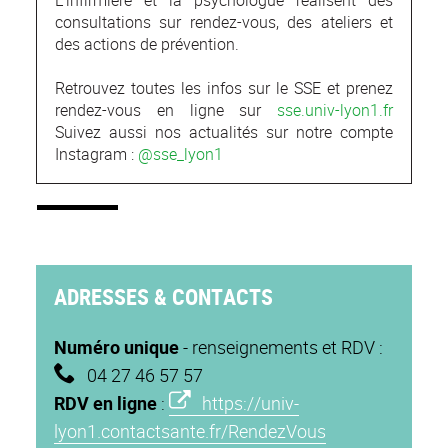
L’infirmière et la psychologue réalisent des
consultations sur rendez-vous, des ateliers et
des actions de prévention.
Retrouvez toutes les infos sur le SSE et prenez
rendez-vous en ligne sur
sse.univ-lyon1.fr
Suivez aussi nos actualités sur notre compte
Instagram :
@sse_lyon1
ADRESSES & CONTACTS
Numéro unique
- renseignements et RDV :
04 27 46 57 57
RDV en ligne
:
https://univ-
lyon1.contactsante.fr/RendezVous