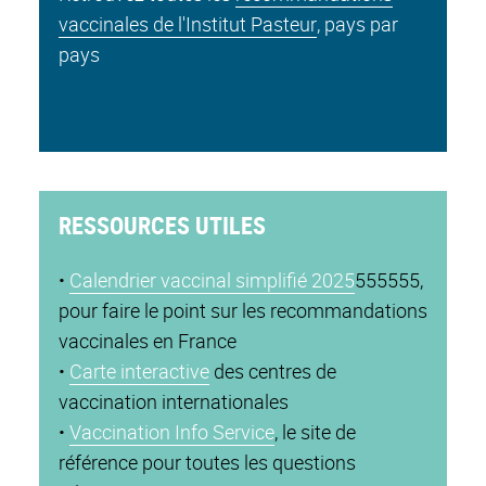
vaccinales de l'Institut Pasteur
, pays par
pays
RESSOURCES UTILES
•
Calendrier vaccinal simplifié 2025
555555,
pour faire le point sur les recommandations
vaccinales en France
•
Carte interactive
des centres de
vaccination internationales
•
Vaccination Info Service
, le site de
référence pour toutes les questions