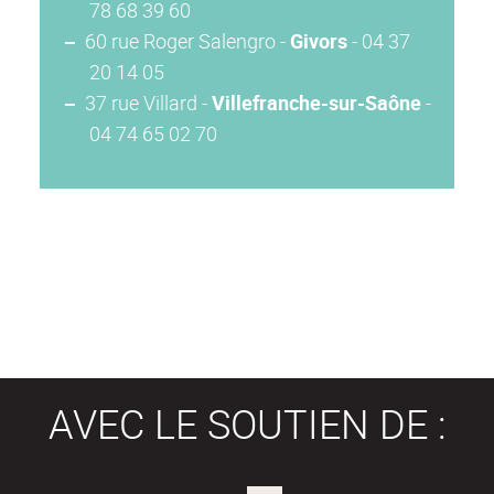
78 68 39 60
60 rue Roger Salengro -
Givors
- 04 37
20 14 05
37 rue Villard -
Villefranche-sur-Saône
-
04 74 65 02 70
AVEC LE SOUTIEN DE :