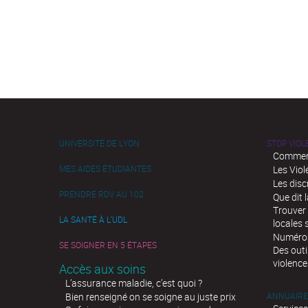
UNIVERSITÉ DE LYON
STOP VIO
Comment
MES AIDES ÉTUDIANTES
Les Viol
Les disc
PRENDRE RDV AU 102
Que dit l
Trouver 
LA SANTÉ À L'UDL
locales 
Numéros 
SE SOIGNER EN 5 ÉTAPES
Des outi
violence
Accès aux soins
L’assurance maladie, c’est quoi ?
Bien renseigné on se soigne au juste prix
ANNUAIRE