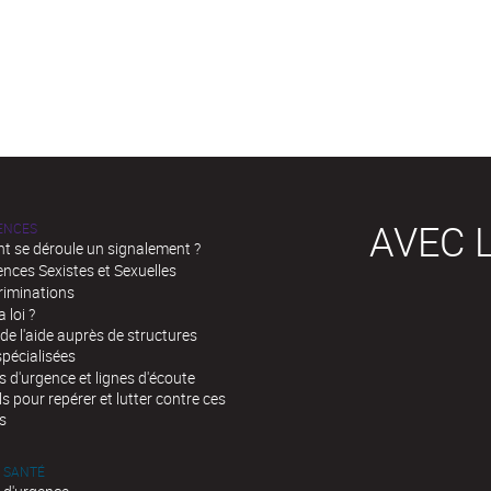
AVEC L
LENCES
 se déroule un signalement ?
ences Sexistes et Sexuelles
riminations
a loi ?
de l'aide auprès de structures
spécialisées
d'urgence et lignes d'écoute
ls pour repérer et lutter contre ces
s
 SANTÉ