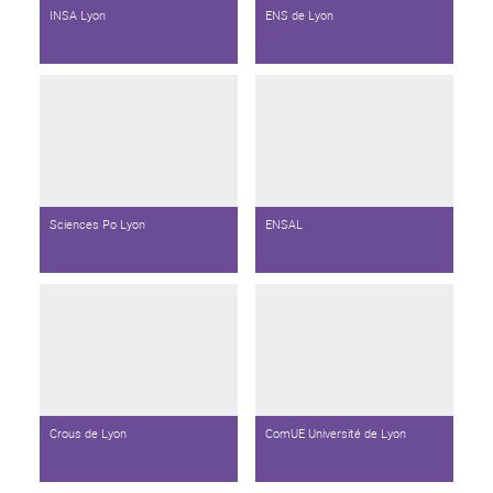
INSA Lyon
ENS de Lyon
Sciences Po Lyon
ENSAL
Crous de Lyon
ComUE Université de Lyon