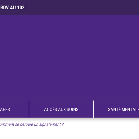
RDV AU 102
TAPES
ACCÈS AUX SOINS
SANTÉ MENTAL
omment se déroule un signalement ?