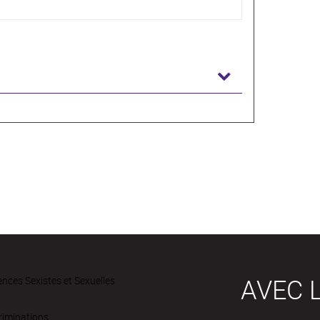
AVEC L
ences Sexistes et Sexuelles
riminations