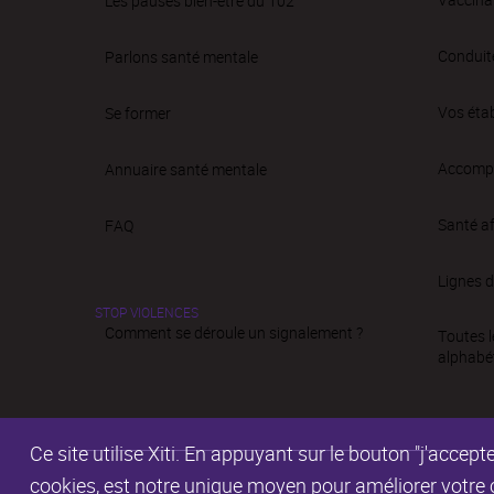
Les pauses bien-être du 102
Conduit
Parlons santé mentale
Vos éta
Se former
Accompa
Annuaire santé mentale
Santé af
FAQ
Lignes d
STOP VIOLENCES
Comment se déroule un signalement ?
Toutes l
alphabé
Ce site utilise Xiti. En appuyant sur le bouton "j'acc
cookies, est notre unique moyen pour améliorer votre co