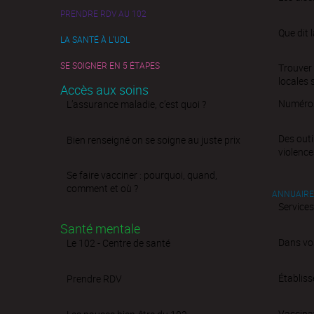
PRENDRE RDV AU 102
Que dit l
LA SANTÉ À L'UDL
SE SOIGNER EN 5 ÉTAPES
Trouver 
locales 
Accès aux soins
Numéros 
L’assurance maladie, c’est quoi ?
Des outi
Bien renseigné on se soigne au juste prix
violence
Se faire vacciner : pourquoi, quand,
comment et où ?
ANNUAIRE
Services
Santé mentale
Dans vo
Le 102 - Centre de santé
Établis
Prendre RDV
Vaccina