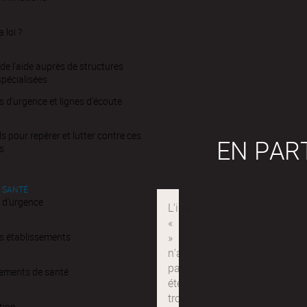
a loi ?
de l'aide auprès de structures
spécialisées
d'urgence et lignes d'écoute
ls pour repérer et lutter contre ces
EN PAR
s
 SANTÉ
 d'urgence
s établissements
sements de santé
tion