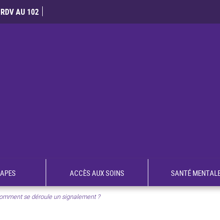
RDV AU 102
TAPES
ACCÈS AUX SOINS
SANTÉ MENTAL
omment se déroule un signalement ?