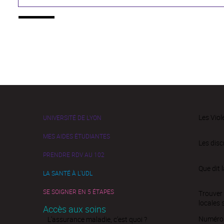
Les Viol
UNIVERSITÉ DE LYON
MES AIDES ÉTUDIANTES
Les disc
PRENDRE RDV AU 102
Que dit l
LA SANTÉ À L'UDL
SE SOIGNER EN 5 ÉTAPES
Trouver 
locales 
Accès aux soins
Numéros 
L’assurance maladie, c’est quoi ?