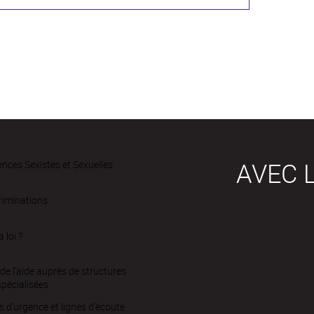
AVEC L
ences Sexistes et Sexuelles
riminations
a loi ?
de l'aide auprès de structures
spécialisées
d'urgence et lignes d'écoute