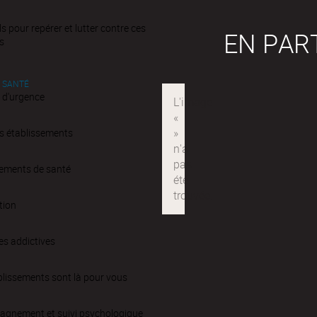
ls pour repérer et lutter contre ces
EN PAR
s
 SANTÉ
 d'urgence
s établissements
sements de santé
tion
es addictives
blissements sont là pour vous
gnement et suivi psychologique