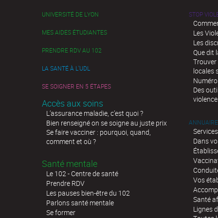
UNIVERSITÉ DE LYON
STOP VIO
Comment
MES AIDES ÉTUDIANTES
Les Viol
Les disc
PRENDRE RDV AU 102
Que dit l
Trouver 
LA SANTÉ À L'UDL
locales 
Numéros 
SE SOIGNER EN 5 ÉTAPES
Des outi
violence
Accès aux soins
L’assurance maladie, c’est quoi ?
Bien renseigné on se soigne au juste prix
ANNUAIRE
Services
Se faire vacciner : pourquoi, quand,
Dans vo
comment et où ?
Établis
Vaccina
Santé mentale
Conduit
Le 102 - Centre de santé
Vos éta
Prendre RDV
Accompa
Les pauses bien-être du 102
Santé af
Parlons santé mentale
Lignes d
Se former