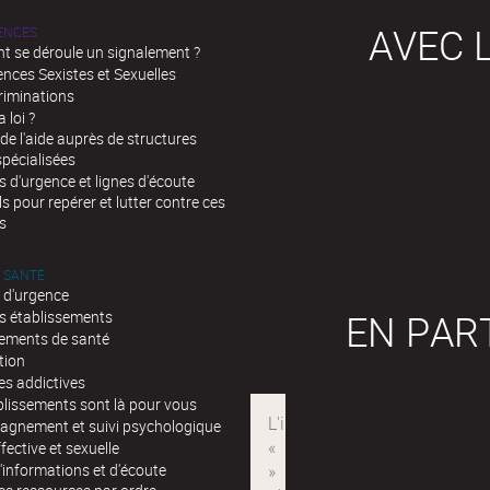
AVEC L
LENCES
 se déroule un signalement ?
ences Sexistes et Sexuelles
riminations
a loi ?
de l'aide auprès de structures
spécialisées
d'urgence et lignes d'écoute
ls pour repérer et lutter contre ces
s
 SANTÉ
 d'urgence
EN PAR
s établissements
sements de santé
tion
es addictives
blissements sont là pour vous
gnement et suivi psychologique
fective et sexuelle
'informations et d'écoute