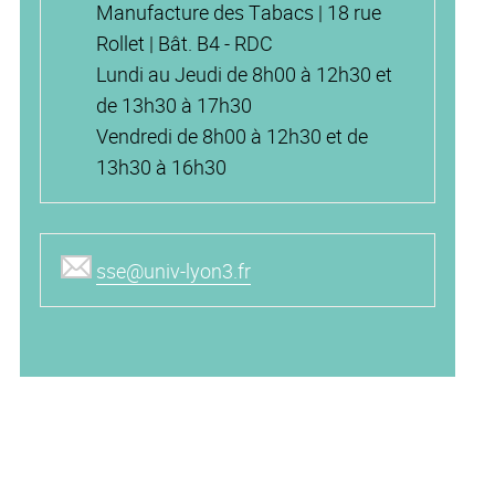
Manufacture des Tabacs | 18 rue
Rollet | Bât. B4 - RDC
Lundi au Jeudi de 8h00 à 12h30 et
de 13h30 à 17h30
Vendredi de 8h00 à 12h30 et de
13h30 à 16h30
sse@univ-lyon3.fr