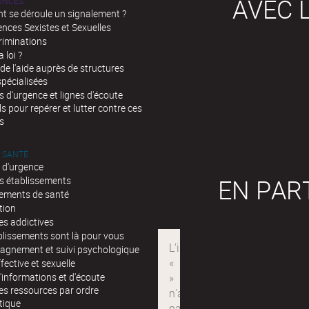
AVEC L
LENCES
 se déroule un signalement ?
ences Sexistes et Sexuelles
riminations
a loi ?
de l'aide auprès de structures
spécialisées
d'urgence et lignes d'écoute
ls pour repérer et lutter contre ces
s
 SANTÉ
 d'urgence
EN PAR
s établissements
sements de santé
tion
es addictives
blissements sont là pour vous
gnement et suivi psychologique
fective et sexuelle
'informations et d'écoute
es ressources par ordre
tique