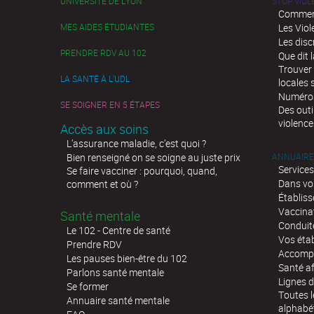
UNIVERSITÉ DE LYON
STOP VIO
Comment
MES AIDES ÉTUDIANTES
Les Viol
Les disc
PRENDRE RDV AU 102
Que dit l
Trouver 
LA SANTÉ À L'UDL
locales 
Numéros 
SE SOIGNER EN 5 ÉTAPES
Des outi
violence
Accès aux soins
L’assurance maladie, c’est quoi ?
Bien renseigné on se soigne au juste prix
ANNUAIRE
Services
Se faire vacciner : pourquoi, quand,
Dans vo
comment et où ?
Établis
Vaccina
Santé mentale
Conduit
Le 102 - Centre de santé
Vos éta
Prendre RDV
Accompa
Les pauses bien-être du 102
Santé af
Parlons santé mentale
Lignes d
Se former
Toutes l
Annuaire santé mentale
alphabé