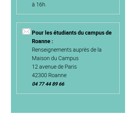
à 16h.
Pour les étudiants du campus de
Roanne :
Renseignements auprès de la
Maison du Campus
12 avenue de Paris
42300 Roanne
04 77 44 89 66