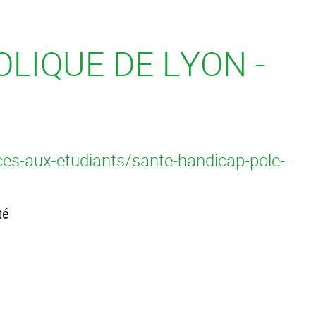
LIQUE DE LYON -
ices-aux-etudiants/sante-handicap-pole-
té