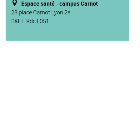
Espace santé - campus Carnot
23 place Carnot Lyon 2e
Bât. L Rdc L051