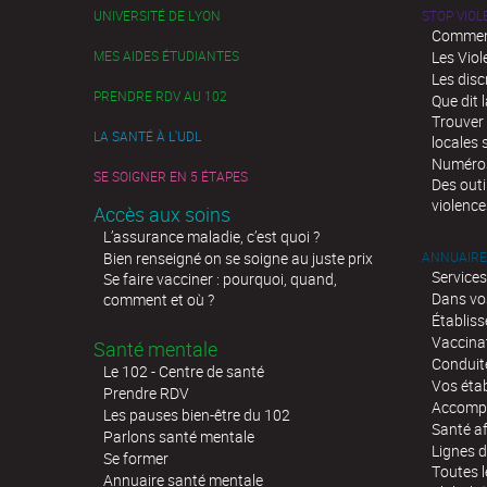
UNIVERSITÉ DE LYON
STOP VIO
Comment
MES AIDES ÉTUDIANTES
Les Viol
Les disc
PRENDRE RDV AU 102
Que dit l
Trouver 
LA SANTÉ À L'UDL
locales 
Numéros 
SE SOIGNER EN 5 ÉTAPES
Des outi
violence
Accès aux soins
L’assurance maladie, c’est quoi ?
Bien renseigné on se soigne au juste prix
ANNUAIRE
Services
Se faire vacciner : pourquoi, quand,
Dans vo
comment et où ?
Établis
Vaccina
Santé mentale
Conduit
Le 102 - Centre de santé
Vos éta
Prendre RDV
Accompa
Les pauses bien-être du 102
Santé af
Parlons santé mentale
Lignes d
Se former
Toutes l
Annuaire santé mentale