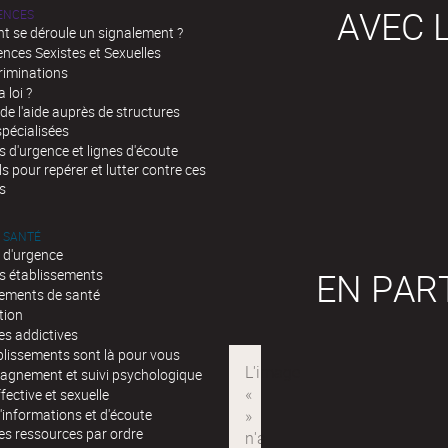
AVEC L
LENCES
 se déroule un signalement ?
ences Sexistes et Sexuelles
riminations
a loi ?
de l'aide auprès de structures
spécialisées
d'urgence et lignes d'écoute
ls pour repérer et lutter contre ces
s
 SANTÉ
 d'urgence
EN PAR
s établissements
sements de santé
tion
es addictives
blissements sont là pour vous
gnement et suivi psychologique
fective et sexuelle
'informations et d'écoute
es ressources par ordre