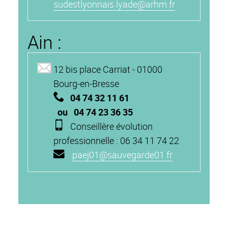
sudestlyonnais.lyade@arhm.fr
Ain :
12 bis place Carriat - 01000
Bourg-en-Bresse
04 74 32 11 61
ou 04 74 23 36 35
Conseillère évolution
professionnelle : 06 34 11 74 22
paej01@sauvegarde01.fr