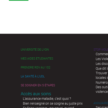
UNIVERSITÉ DE LYON
STOP VIO
Comment
MES AIDES ÉTUDIANTES
Les Viol
Les disc
PRENDRE RDV AU 102
Que dit l
Trouver 
LA SANTÉ À L'UDL
locales 
Numéros 
SE SOIGNER EN 5 ÉTAPES
Des outi
violence
Accès aux soins
L’assurance maladie, c’est quoi ?
Bien renseigné on se soigne au juste prix
ANNUAIRE
Services
Se faire vacciner : pourquoi, quand,