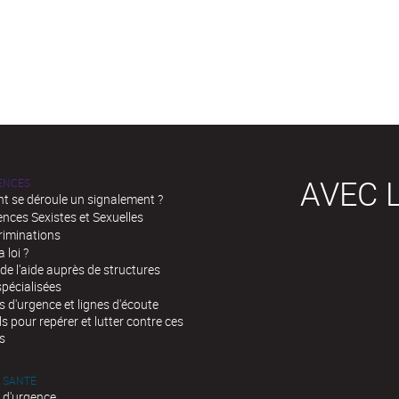
AVEC L
LENCES
 se déroule un signalement ?
ences Sexistes et Sexuelles
riminations
a loi ?
de l'aide auprès de structures
spécialisées
d'urgence et lignes d'écoute
ls pour repérer et lutter contre ces
s
 SANTÉ
 d'urgence