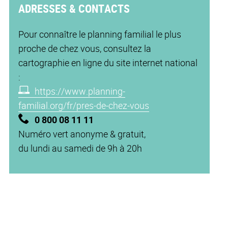
ADRESSES & CONTACTS
Pour connaître le planning familial le plus
proche de chez vous, consultez la
cartographie en ligne du site internet national
:
https://www.planning-
familial.org/fr/pres-de-chez-vous
0 800 08 11 11
Numéro vert anonyme & gratuit,
du lundi au samedi de 9h à 20h