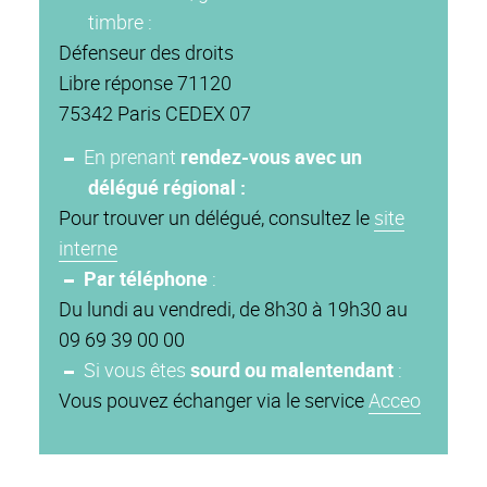
timbre :
Défenseur des droits
Libre réponse 71120
75342 Paris CEDEX 07
En prenant
rendez-vous avec un
délégué régional :
Pour trouver un délégué, consultez le
site
interne
Par téléphone
:
Du lundi au vendredi, de 8h30 à 19h30 au
09 69 39 00 00
Si vous êtes
sourd ou malentendant
:
Vous pouvez échanger via le service
Acceo