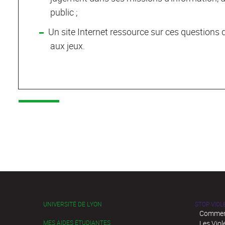
public ;
Un site Internet ressource sur ces questions d'
aux jeux.
UNIVERSITÉ DE LYON
STOP VIO
Comment
MES AIDES ÉTUDIANTES
Les Viol