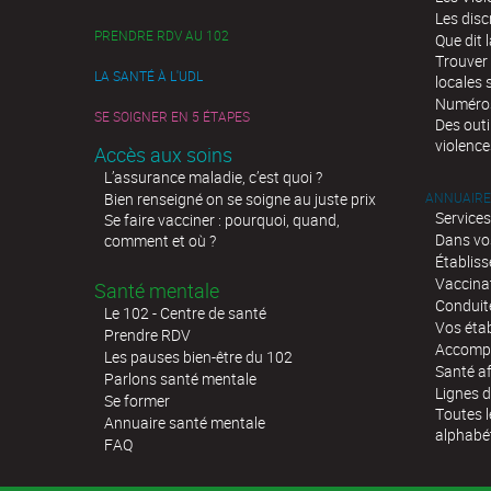
Les disc
PRENDRE RDV AU 102
Que dit l
Trouver 
LA SANTÉ À L'UDL
locales 
Numéros 
SE SOIGNER EN 5 ÉTAPES
Des outi
violence
Accès aux soins
L’assurance maladie, c’est quoi ?
Bien renseigné on se soigne au juste prix
ANNUAIRE
Services
Se faire vacciner : pourquoi, quand,
Dans vo
comment et où ?
Établis
Vaccina
Santé mentale
Conduit
Le 102 - Centre de santé
Vos éta
Prendre RDV
Accompa
Les pauses bien-être du 102
Santé af
Parlons santé mentale
Lignes d
Se former
Toutes l
Annuaire santé mentale
alphabé
FAQ