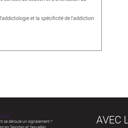
addictologie et la spécificité de l'addiction
AVEC L
LENCES
 se déroule un signalement ?
ences Sexistes et Sexuelles