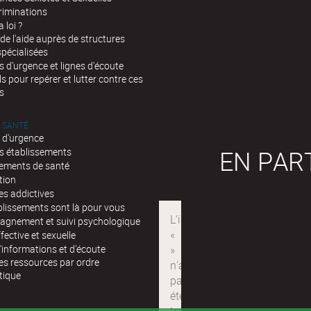
riminations
a loi ?
de l'aide auprès de structures
spécialisées
d'urgence et lignes d'écoute
ls pour repérer et lutter contre ces
s
 SANTÉ
 d'urgence
EN PAR
s établissements
sements de santé
tion
es addictives
blissements sont là pour vous
gnement et suivi psychologique
fective et sexuelle
'informations et d'écoute
es ressources par ordre
tique