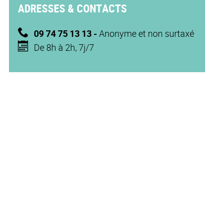
ADRESSES & CONTACTS
09 74 75 13 13 -
Anonyme et non surtaxé
De 8h à 2h, 7j/7