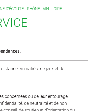
GNE D'ÉCOUTE -
RHÔNE
,
AIN
,
LOIRE
RVICE
épendances.
à distance en matière de jeux et de
es concernées ou de leur entourage,
identialité, de neutralité et de non
 conseil, de soutien et d’orientation du