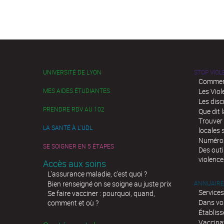
UNIVERSITÉ DE LYON
STOP VIO
Comment
MES AIDES ÉTUDIANTES
Les Viol
Les disc
PRENDRE RDV AU 102
Que dit l
Trouver 
LA SANTÉ À L'UDL
locales 
Numéros 
SE SOIGNER EN 5 ÉTAPES
Des outi
violence
Accès aux soins
L’assurance maladie, c’est quoi ?
Bien renseigné on se soigne au juste prix
ANNUAIRE
Services
Se faire vacciner : pourquoi, quand,
Dans vo
comment et où ?
Établis
Vaccina