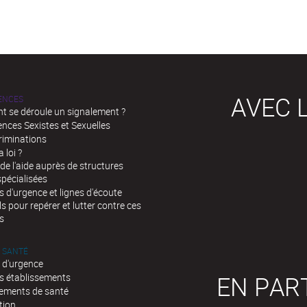
AVEC L
LENCES
 se déroule un signalement ?
ences Sexistes et Sexuelles
riminations
a loi ?
de l'aide auprès de structures
spécialisées
d'urgence et lignes d'écoute
ls pour repérer et lutter contre ces
s
 SANTÉ
 d'urgence
EN PAR
s établissements
sements de santé
tion