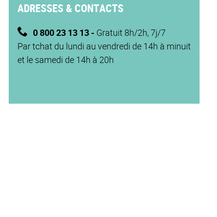
ADRESSES & CONTACTS
0 800 23 13 13 -
Gratuit 8h/2h, 7j/7
Par tchat du lundi au vendredi de 14h à minuit
et le samedi de 14h à 20h