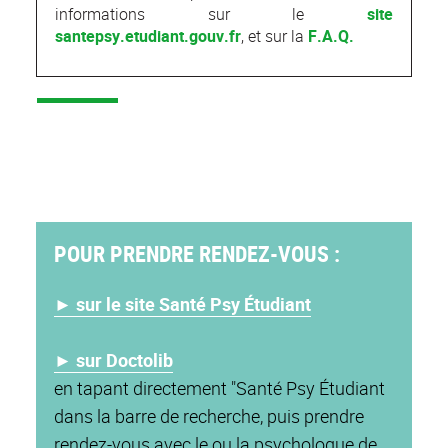
informations sur le
site
santepsy.etudiant.gouv.fr
, et sur la
F.A.Q.
POUR PRENDRE RENDEZ-VOUS :
► sur le site Santé Psy Étudiant
► sur Doctolib
en tapant directement "Santé Psy Étudiant
dans la barre de recherche, puis prendre
rendez-vous avec le ou la psychologue de