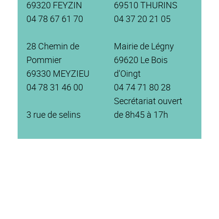
69320 FEYZIN
69510 THURINS
04 78 67 61 70
04 37 20 21 05
28 Chemin de
Mairie de Légny
Pommier
69620 Le Bois
69330 MEYZIEU
d'Oingt
04 78 31 46 00
04 74 71 80 28
Secrétariat ouvert
3 rue de selins
de 8h45 à 17h