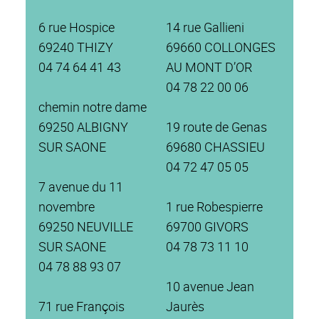
6 rue Hospice
14 rue Gallieni
69240 THIZY
69660 COLLONGES
04 74 64 41 43
AU MONT D’OR
04 78 22 00 06
chemin notre dame
69250 ALBIGNY
19 route de Genas
SUR SAONE
69680 CHASSIEU
04 72 47 05 05
7 avenue du 11
novembre
1 rue Robespierre
69250 NEUVILLE
69700 GIVORS
SUR SAONE
04 78 73 11 10
04 78 88 93 07
10 avenue Jean
71 rue François
Jaurès