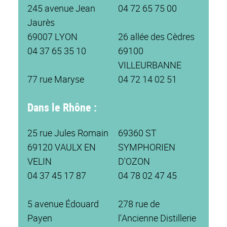
245 avenue Jean
04 72 65 75 00
Jaurès
69007 LYON
26 allée des Cèdres
04 37 65 35 10
69100
VILLEURBANNE
77 rue Maryse
04 72 14 02 51
Dans le Rhône :
25 rue Jules Romain
69360 ST
69120 VAULX EN
SYMPHORIEN
VELIN
D'OZON
04 37 45 17 87
04 78 02 47 45
5 avenue Édouard
278 rue de
Payen
l'Ancienne Distillerie