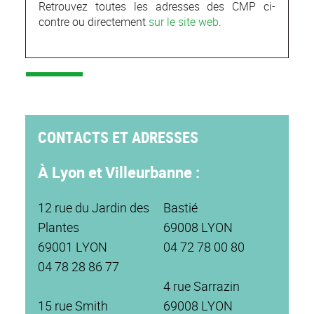
Retrouvez toutes les adresses des CMP ci-
contre ou directement
sur le site web
.
CONTACTS ET ADRESSES
À Lyon et Villeurbanne :
12 rue du Jardin des
Bastié
Plantes
69008 LYON
69001 LYON
04 72 78 00 80
04 78 28 86 77
4 rue Sarrazin
15 rue Smith
69008 LYON