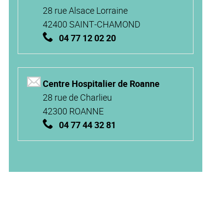
28 rue Alsace Lorraine
42400 SAINT-CHAMOND
04 77 12 02 20
Centre Hospitalier de Roanne
28 rue de Charlieu
42300 ROANNE
04 77 44 32 81