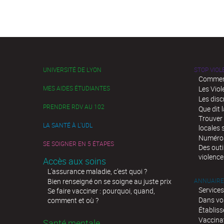
UNIVERSITÉ DE LYON
STOP VIO
Comment
MES AIDES ÉTUDIANTES
Les Viol
Les disc
PRENDRE RDV AU 102
Que dit l
Trouver 
LA SANTÉ À L'UDL
locales 
Numéros 
SE SOIGNER EN 5 ÉTAPES
Des outi
violence
Accès aux soins
L’assurance maladie, c’est quoi ?
Bien renseigné on se soigne au juste prix
ANNUAIRE
Services
Se faire vacciner : pourquoi, quand,
Dans vo
comment et où ?
Établis
Vaccina
Santé mentale