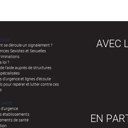
AVEC L
LENCES
 se déroule un signalement ?
ences Sexistes et Sexuelles
riminations
a loi ?
de l'aide auprès de structures
spécialisées
d'urgence et lignes d'écoute
ls pour repérer et lutter contre ces
s
 SANTÉ
 d'urgence
EN PAR
s établissements
sements de santé
tion