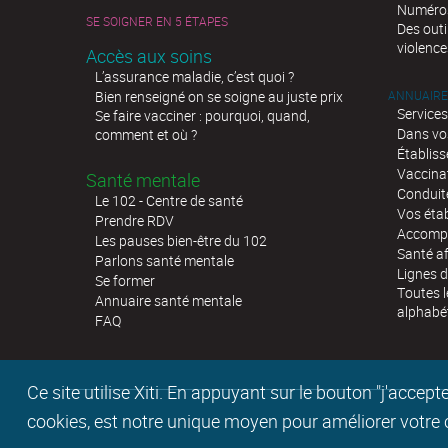
Numéros 
SE SOIGNER EN 5 ÉTAPES
Des outi
violence
Accès aux soins
L’assurance maladie, c’est quoi ?
Bien renseigné on se soigne au juste prix
ANNUAIRE
Services
Se faire vacciner : pourquoi, quand,
Dans vo
comment et où ?
Établis
Vaccina
Santé mentale
Conduit
Le 102 - Centre de santé
Vos éta
Prendre RDV
Accompa
Les pauses bien-être du 102
Santé af
Parlons santé mentale
Lignes d
Se former
Toutes l
Annuaire santé mentale
alphabé
FAQ
Ce site utilise Xiti. En appuyant sur le bouton "j'acc
cookies, est notre unique moyen pour améliorer votre co