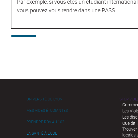
Par exemple, si vous êtes un étudiant international 
vous pouvez vous rendre dans une PASS.
UNIVERSITÉ DE LYON
STOP VIO
Comment
MES AIDES ÉTUDIANTES
Les Viol
Les disc
PRENDRE RDV AU 102
Que dit l
Trouver 
LA SANTÉ À L'UDL
locales 