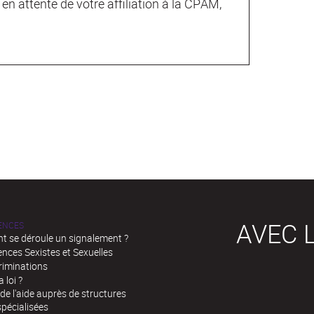
en attente de votre affiliation à la CPAM,
AVEC L
LENCES
 se déroule un signalement ?
ences Sexistes et Sexuelles
riminations
a loi ?
de l'aide auprès de structures
spécialisées