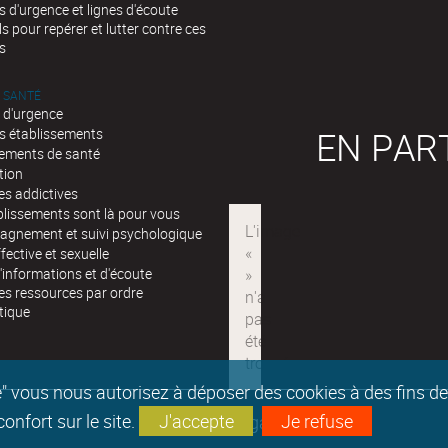
d'urgence et lignes d'écoute
ls pour repérer et lutter contre ces
s
 SANTÉ
 d'urgence
EN PAR
s établissements
sements de santé
tion
es addictives
blissements sont là pour vous
gnement et suivi psychologique
fective et sexuelle
'informations et d'écoute
es ressources par ordre
tique
epte" vous nous autorisez à déposer des cookies à des fins 
nfort sur le site.
J'accepte
Je refuse
Mentions légales